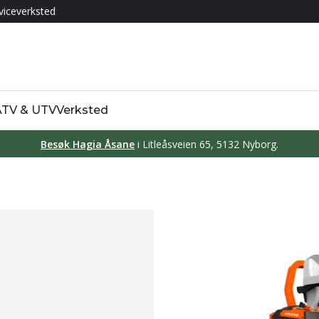
viceverksted
 ATV & UTV
Verksted
Besøk Hagia Åsane
i Litleåsveien 65, 5132 Nyborg.