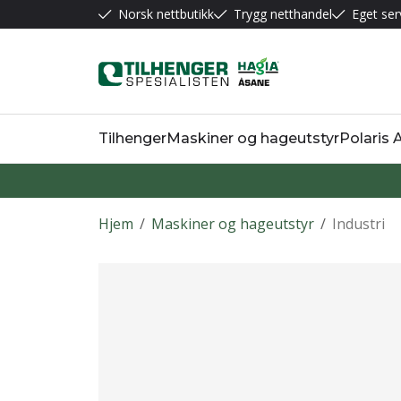
Norsk nettbutikk
Trygg netthandel
Eget ser
Tilhenger
Maskiner og hageutstyr
Polaris
Hjem
/
Maskiner og hageutstyr
/
Industri