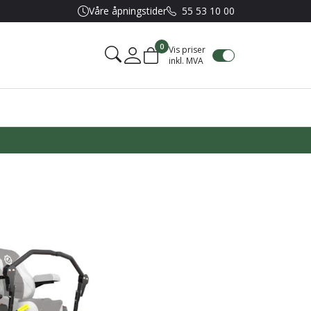
Våre åpningstider
55 53 10 00
0
Vis priser
inkl. MVA
Mine sider