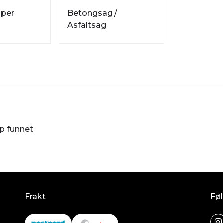
pper
Betongsag /
Asfaltsag
øp funnet
Frakt
Føl