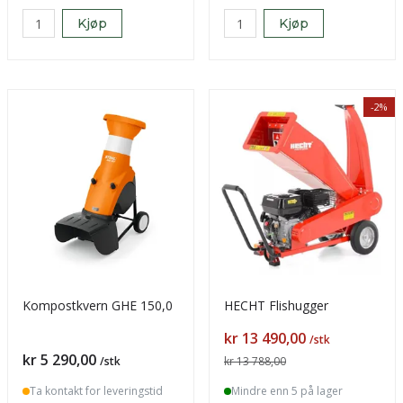
Kjøp
Kjøp
-2%
Kompostkvern GHE 150,0
HECHT Flishugger
Pris
kr 13 490,00
/stk
Pris
kr 5 290,00
/stk
kr 13 788,00
Ta kontakt for leveringstid
Mindre enn 5 på lager