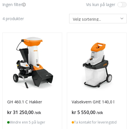
Ingen filter
Vis kun på lager
4
produkter
GH 460.1 C Hakker
Valsekvern GHE 140,0 l
Pris
Pris
kr 31 250,00
kr 5 550,00
/stk
/stk
Mindre enn 5 på lager
Ta kontakt for leveringstid