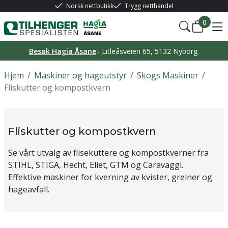
Norsk nettbutikk
Trygg netthandel
0
Besøk Hagia Åsane
i Litleåsveien 65, 5132 Nyborg.
Hjem
/
Maskiner og hageutstyr
/
Skogs Maskiner
/
Fliskutter og kompostkvern
Fliskutter og kompostkvern
Se vårt utvalg av flisekuttere og kompostkverner fra
STIHL, STIGA, Hecht, Eliet, GTM og Caravaggi.
Effektive maskiner for kverning av kvister, greiner og
hageavfall.