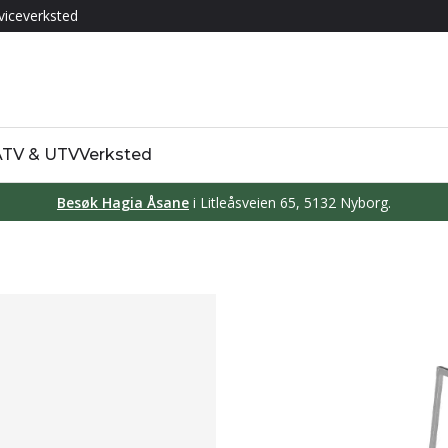
viceverksted
 ATV & UTV
Verksted
Besøk Hagia Åsane
i Litleåsveien 65, 5132 Nyborg.