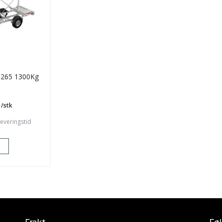
 6265 1300Kg
/stk
leveringstid
p