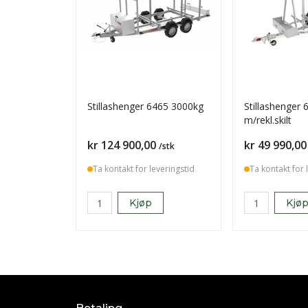
Stillashenger 6465 3000kg
Stillashenger
m/rekl.skilt
Pris
Pris
kr 124 900,00
kr 49 990,00
/stk
Ta kontakt for leveringstid
Ta kontakt for 
Kjøp
Kjø