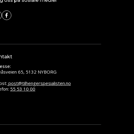
g oss på sosiale medier
ntakt
esse:
leåsveien 65, 5132 NYBORG
ost:
post@tilhengerspesialisten.no
efon:
55 53 10 00