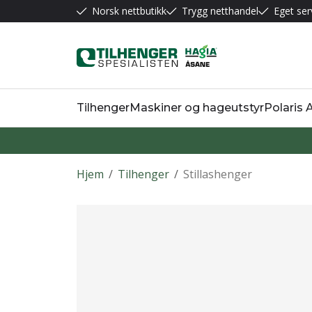
Norsk nettbutikk
Trygg netthandel
Eget ser
Tilhenger
Maskiner og hageutstyr
Polaris
Hjem
/
Tilhenger
/
Stillashenger