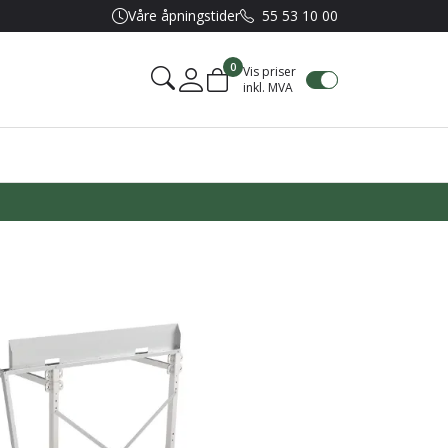
Våre åpningstider
55 53 10 00
0
Vis priser
inkl. MVA
Mine sider