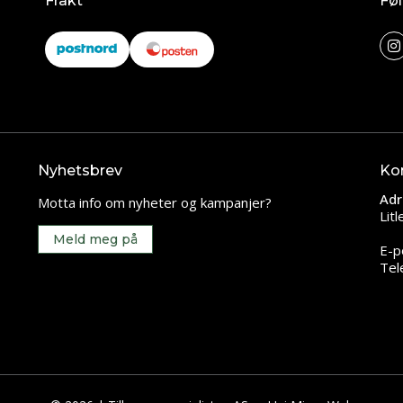
Frakt
Føl
Nyhetsbrev
Ko
Adr
Motta info om nyheter og kampanjer?
Lit
Meld meg på
E-p
Tel