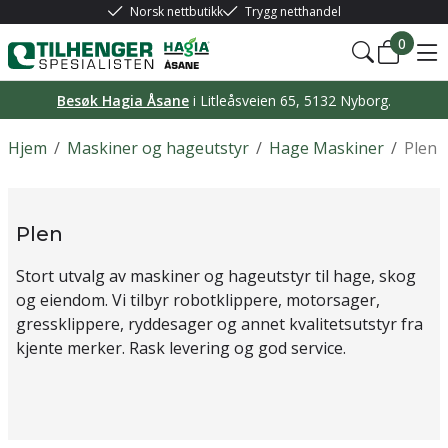
Norsk nettbutikk
Trygg netthandel
0
Besøk Hagia Åsane
i Litleåsveien 65, 5132 Nyborg.
Hjem
/
Maskiner og hageutstyr
/
Hage Maskiner
/
Plen
Plen
Stort utvalg av maskiner og hageutstyr til hage, skog
og eiendom. Vi tilbyr robotklippere, motorsager,
gressklippere, ryddesager og annet kvalitetsutstyr fra
kjente merker. Rask levering og god service.