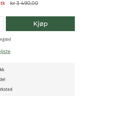
stk
kr 3 490,00
Kjøp
ingstid
liste
ikk
del
erksted