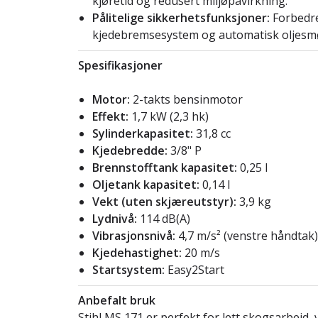
kjøretid og redusert miljøpåvirkning.
Pålitelige sikkerhetsfunksjoner:
Forbedre
kjedebremsesystem og automatisk oljesm
Spesifikasjoner
Motor:
2-takts bensinmotor
Effekt:
1,7 kW (2,3 hk)
Sylinderkapasitet:
31,8 cc
Kjedebredde:
3/8" P
Brennstofftank kapasitet:
0,25 l
Oljetank kapasitet:
0,14 l
Vekt (uten skjæreutstyr):
3,9 kg
Lydnivå:
114 dB(A)
Vibrasjonsnivå:
4,7 m/s² (venstre håndtak)
Kjedehastighet:
20 m/s
Startsystem:
Easy2Start
Anbefalt bruk
Stihl MS 171 er perfekt for lett skogsarbeid