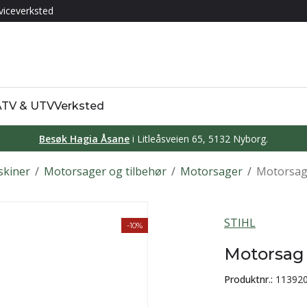
viceverksted
 ATV & UTV
Verksted
Besøk Hagia Åsane
i Litleåsveien 65, 5132 Nyborg.
skiner
/
Motorsager og tilbehør
/
Motorsager
/
Motorsag
STIHL
-10%
Motorsag
Produktnr.:
11392