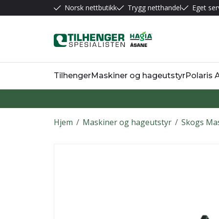
Norsk nettbutikk
Trygg netthandel
Eget ser
Tilhenger
Maskiner og hageutstyr
Polaris
Hjem
/
Maskiner og hageutstyr
/
Skogs Ma