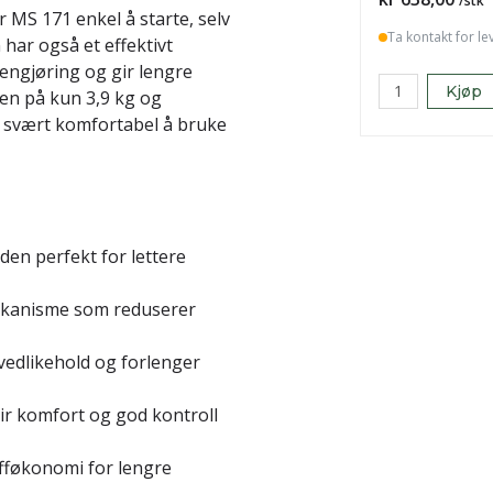
/stk
r MS 171 enkel å starte, selv
Ta kontakt for le
har også et effektivt
rengjøring og gir lengre
Kjøp
ten på kun 3,9 kg og
svært komfortabel å bruke
den perfekt for lettere
ekanisme som reduserer
edlikehold og forlenger
r komfort og god kontroll
offøkonomi for lengre