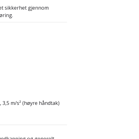
t sikkerhet gjennom
øring.
, 3,5 m/s² (høyre håndtak)
, vedkapping og generelt