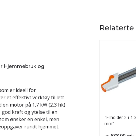
Relaterte
 for Hjemmebruk og
som er ideell for
t effektivt verktøy til lett
 en motor på 1,7 kW (2,3 hk)
 god kraft og ytelse til en
"Filholder 2-i-1 
e som ønsker en enkel, men
mm"
teoppgaver rundt hjemmet.
Pris
kr 638,00