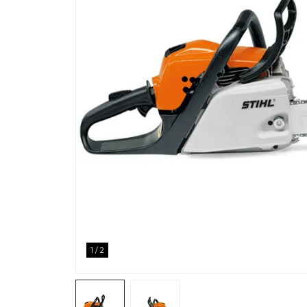
1
/
2