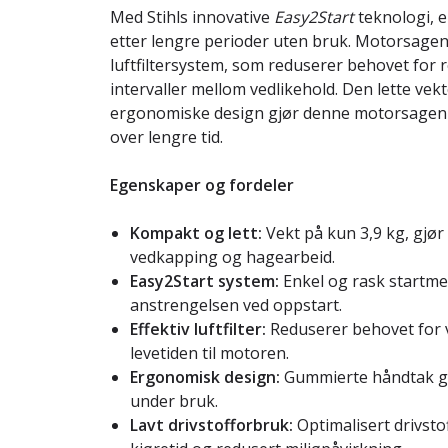
Med Stihls innovative
Easy2Start
teknologi, e
etter lengre perioder uten bruk. Motorsagen 
luftfiltersystem, som reduserer behovet for 
intervaller mellom vedlikehold. Den lette vek
ergonomiske design gjør denne motorsagen 
over lengre tid.
Egenskaper og fordeler
Kompakt og lett:
Vekt på kun 3,9 kg, gjør 
vedkapping og hagearbeid.
Easy2Start system:
Enkel og rask startm
anstrengelsen ved oppstart.
Effektiv luftfilter:
Reduserer behovet for v
levetiden til motoren.
Ergonomisk design:
Gummierte håndtak gi
under bruk.
Lavt drivstofforbruk:
Optimalisert drivst