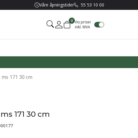
Våre åpningstider
55 53 10 00
0
Vis priser
inkl. MVA
Mine sider
 ms 171 30 cm
 ms 171 30 cm
000177