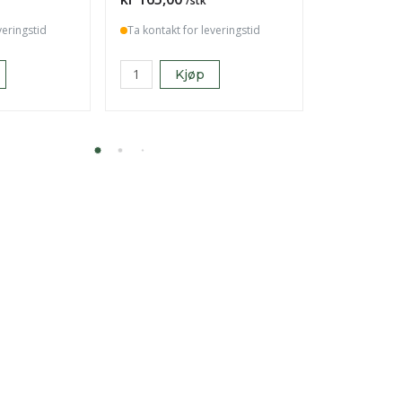
/stk
veringstid
Ta kontakt for leveringstid
5
Kjøp
K