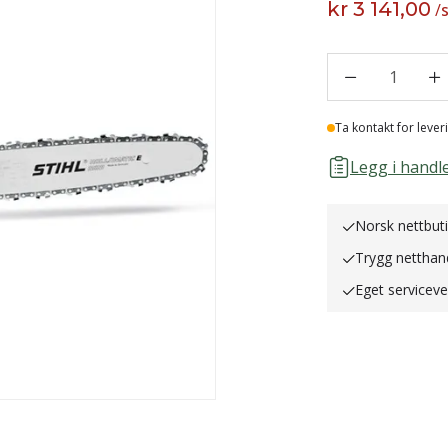
kr 3 141,00
/
1
Lager
Ta kontakt for lever
Legg i handle
Norsk nettbut
Trygg netthan
Eget servicev