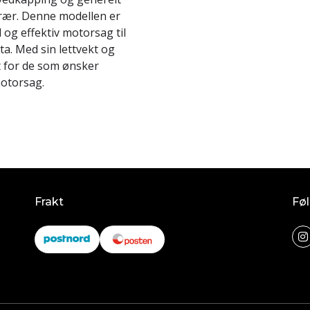
trær. Denne modellen er
og effektiv motorsag til
a. Med sin lettvekt og
t for de som ønsker
motorsag.
Frakt
Føl