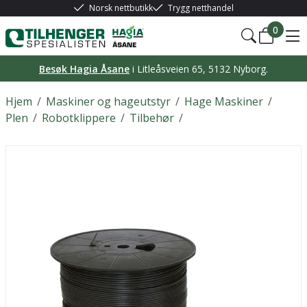
Norsk nettbutikk
Trygg netthandel
0
Besøk Hagia Åsane
i Litleåsveien 65, 5132 Nyborg.
Hjem
/
Maskiner og hageutstyr
/
Hage Maskiner
/
Plen
/
Robotklippere
/
Tilbehør
/