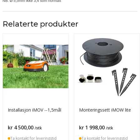
NB. Ø 5,5mm ikke 3,4 som normalt
Relaterte produkter
Installasjon iMOV --1,5mål
Monteringssett iMOW lite
Pris
Pris
kr 4 500,00
kr 1 998,00
/stk
/stk
Ta kontakt for leveringstid
Ta kontakt for leveringstid