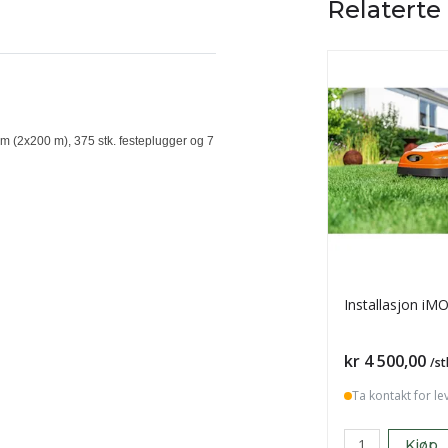
Relaterte
 (2x200 m), 375 stk. festeplugger og 7
Installasjon iM
Pris
kr 4 500,00
/st
Ta kontakt for le
Kjøp