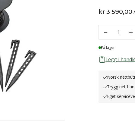
kr 3 590,00
1
Lager
På lager
Legg i handle
Norsk nettbut
Trygg netthan
Eget servicev