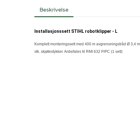
Beskrivelse
Installasjonssett STIHL robotklipper - L
Komplett monteringssett med 400 m avgrensningstråd Ø 3,4 mm
stk. skjøtestykker. Anbefales til RMI 632 P/PC (1 sett)