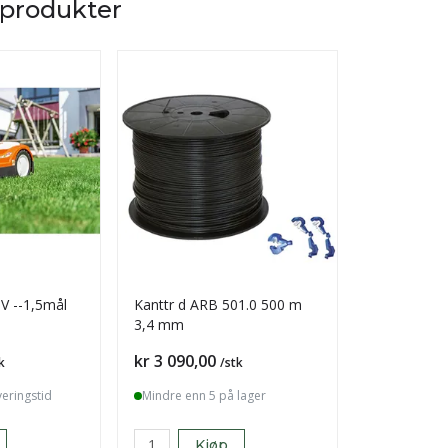
 produkter
OV --1,5mål
Kanttr d ARB 501.0 500 m
Kanttr d AR
3,4 mm
Pris
Pris
kr 3 090,00
kr 1 065,0
k
/stk
veringstid
Mindre enn 5 på lager
Mindre enn 
Kjøp
K