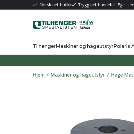
Norsk nettbutikk
Trygg netthandel
Eget ser
Tilhenger
Maskiner og hageutstyr
Polaris
Hjem
/
Maskiner og hageutstyr
/
Hage Mas