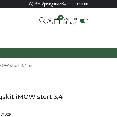
Våre åpningstider
55 53 10 00
0
Vis priser
inkl. MVA
Mine sider
iMOW stort 3,4 mm
skit iMOW stort 3,4
071029