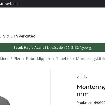
viceverksted
 ATV & UTV
Verksted
Besøk Hagia Åsane
i Litleåsveien 65, 5132 Nyborg.
kiner
/
Plen
/
Robotklippere
/
Tilbehør
/
Monteringskit 
STIHL
Montering
mm
Produktnr.:
69090