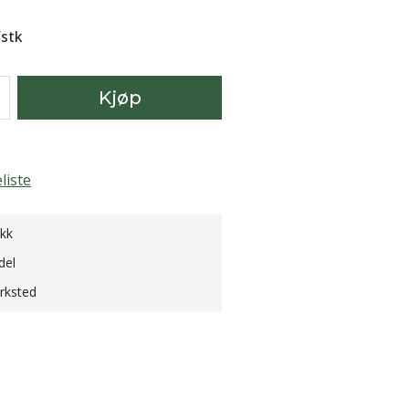
/
stk
Kjøp
liste
ikk
del
erksted