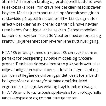
Stihl HTA 135 er en kraftig og profesjonell batteridrevet
teleskopsaks, ideell for krevende beskjæringsoppgaver i
høyden. Med et justerbart teleskophåndtak som gir en
rekkevidde på opptil 5 meter, er HTA 135 designet for
effektiv beskjæring av grener og trær på høye høyder
uten behov for stige eller heisekran. Denne modellen
kombinerer styrken fra et 36 V batteri med en presis og
kraftfull skjæreenhet som leverer rene kutt hver gang.
HTA 135 er utstyrt med en robust 35 cm sverd, som er
perfekt for beskjæring av både middels og tykkere
grener. Den batteridrevne motoren gjør verktøyet til et
miljøvennlig alternativ til bensindrevet utstyr, samtidig
som den stillegående driften gjør det ideelt for arbeid i
boligområder eller støyfølsomme områder. Med
ergonomisk design, lav vekt og høyt komfortnivå, gir
HTA 135 en effektiv arbeidsopplevelse for profesjonelle
landskapspleiere og kommunale tjenester.