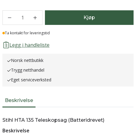
1
Kjøp
Lager
Ta kontakt for leveringstid
Legg i handleliste
Norsk nettbutikk
Trygg netthandel
Eget serviceverksted
Beskrivelse
Stihl HTA 135 Teleskopsag (Batteridrevet)
Beskrivelse