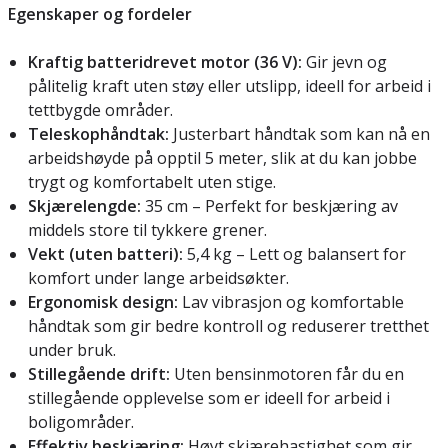
Egenskaper og fordeler
Kraftig batteridrevet motor (36 V):
Gir jevn og
pålitelig kraft uten støy eller utslipp, ideell for arbeid i
tettbygde områder.
Teleskophåndtak:
Justerbart håndtak som kan nå en
arbeidshøyde på opptil 5 meter, slik at du kan jobbe
trygt og komfortabelt uten stige.
Skjærelengde:
35 cm – Perfekt for beskjæring av
middels store til tykkere grener.
Vekt (uten batteri):
5,4 kg – Lett og balansert for
komfort under lange arbeidsøkter.
Ergonomisk design:
Lav vibrasjon og komfortable
håndtak som gir bedre kontroll og reduserer tretthet
under bruk.
Stillegående drift:
Uten bensinmotoren får du en
stillegående opplevelse som er ideell for arbeid i
boligområder.
Effektiv beskjæring:
Høyt skjærehastighet som gir