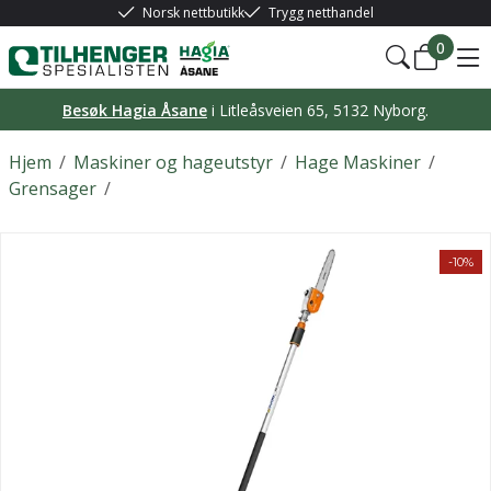
Norsk nettbutikk
Trygg netthandel
0
Besøk Hagia Åsane
i Litleåsveien 65, 5132 Nyborg.
Hjem
/
Maskiner og hageutstyr
/
Hage Maskiner
/
Grensager
/
-10%