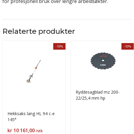
for profesjonell bruk over lengre arbeidsøkter.
Relaterte produkter
-10%
-10%
Ryddesagblad mz 200-
22/25,4 mm hp
Hekksaks lang HL 94 c-e
145°
Pris
kr 10 161,00
/stk