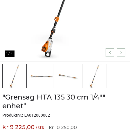
1
/
4
"Grensag HTA 135 30 cm 1/4""
enhet"
Produktnr.:
LA012000002
kr 9 225,00
/
stk
kr 10 250,00