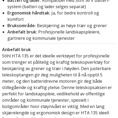
Batteri og lader:
Kompatibel med Stihl 36 V batteri-
system (batteri og lader selges separat)
Ergonomisk håndtak:
Ja, for bedre kontroll og
komfort
Bruksområde:
Beskjæring av høye trær og grener
Anbefalt bruk:
Profesjonelle landskapspleiere,
gartnere og kommunale tjenester
Anbefalt bruk
Stihl HTA 135 er det ideelle verktøyet for profesjonelle
som trenger et pålitelig og kraftig teleskopverktøy for
beskjæring av grener og trær i høyden. Den justerbare
teleskoptangen gir deg muligheten til å nå opptil 5
meter, og den batteridrevne motoren gir deg både
stillegående og kraftig ytelse. Denne teleskopsaksen er
perfekt for landskapspleie, vedlikehold av offentlige
områder og kommunale tjenester, spesielt i
boligområder hvor støynivået er viktig. Med en lang
skjærelengde og ergonomisk design er HTA 135 ideell