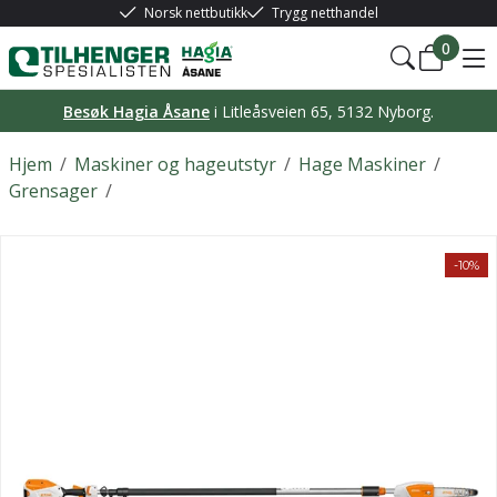
Norsk nettbutikk
Trygg netthandel
0
Besøk Hagia Åsane
i Litleåsveien 65, 5132 Nyborg.
Hjem
/
Maskiner og hageutstyr
/
Hage Maskiner
/
Grensager
/
-10%