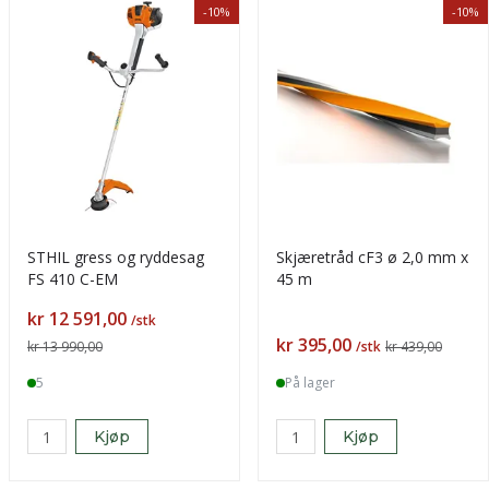
-10%
-10%
STHIL gress og ryddesag
Skjæretråd cF3 ø 2,0 mm x
FS 410 C-EM
45 m
Pris
kr 12 591,00
/stk
Pris
kr 395,00
kr 13 990,00
/stk
kr 439,00
5
På lager
Kjøp
Kjøp