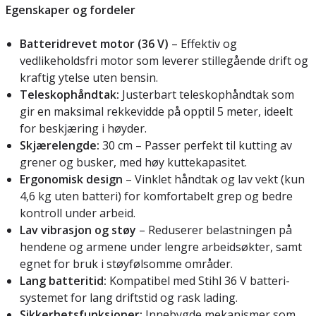
Egenskaper og fordeler
Batteridrevet motor (36 V)
– Effektiv og
vedlikeholdsfri motor som leverer stillegående drift og
kraftig ytelse uten bensin.
Teleskophåndtak:
Justerbart teleskophåndtak som
gir en maksimal rekkevidde på opptil 5 meter, ideelt
for beskjæring i høyder.
Skjærelengde:
30 cm – Passer perfekt til kutting av
grener og busker, med høy kuttekapasitet.
Ergonomisk design
– Vinklet håndtak og lav vekt (kun
4,6 kg uten batteri) for komfortabelt grep og bedre
kontroll under arbeid.
Lav vibrasjon og støy
– Reduserer belastningen på
hendene og armene under lengre arbeidsøkter, samt
egnet for bruk i støyfølsomme områder.
Lang batteritid:
Kompatibel med Stihl 36 V batteri-
systemet for lang driftstid og rask lading.
Sikkerhetsfunksjoner:
Innebygde mekanismer som