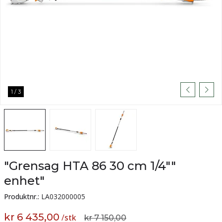
1
/
3
"Grensag HTA 86 30 cm 1/4""
enhet"
Produktnr.:
LA032000005
kr 6 435,00
/
stk
kr 7 150,00