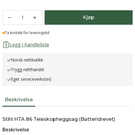
1
Kjøp
Lager
Ta kontakt for leveringstid
Legg i handleliste
Norsk nettbutikk
Trygg netthandel
Eget serviceverksted
Beskrivelse
Stihl HTA 86 Teleskopheggsag (Batteridrevet)
Beskrivelse