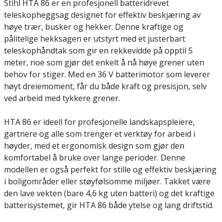
Stihl HTA 86 er en profesjonell batteridrevet
teleskopheggsag designet for effektiv beskjæring av
høye trær, busker og hekker. Denne kraftige og
pålitelige hekksagen er utstyrt med et justerbart
teleskophåndtak som gir en rekkevidde på opptil 5
meter, noe som gjør det enkelt å nå høye grener uten
behov for stiger. Med en 36 V batterimotor som leverer
høyt dreiemoment, får du både kraft og presisjon, selv
ved arbeid med tykkere grener.
HTA 86 er ideell for profesjonelle landskapspleiere,
gartnere og alle som trenger et verktøy for arbeid i
høyder, med et ergonomisk design som gjør den
komfortabel å bruke over lange perioder. Denne
modellen er også perfekt for stille og effektiv beskjæring
i boligområder eller støyfølsomme miljøer. Takket være
den lave vekten (bare 4,6 kg uten batteri) og det kraftige
batterisystemet, gir HTA 86 både ytelse og lang driftstid.