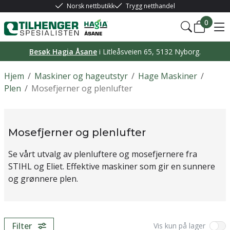
Norsk nettbutikk
Trygg netthandel
0
Besøk Hagia Åsane
i Litleåsveien 65, 5132 Nyborg.
Hjem
/
Maskiner og hageutstyr
/
Hage Maskiner
/
Plen
/
Mosefjerner og plenlufter
Mosefjerner og plenlufter
Se vårt utvalg av plenluftere og mosefjernere fra
STIHL og Eliet. Effektive maskiner som gir en sunnere
og grønnere plen.
Filter
Vis kun på lager