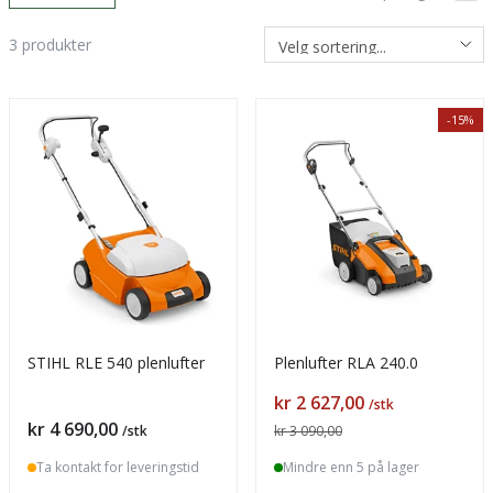
3
produkter
-15%
STIHL RLE 540 plenlufter
Plenlufter RLA 240.0
Pris
kr 2 627,00
/stk
Pris
kr 4 690,00
/stk
kr 3 090,00
Ta kontakt for leveringstid
Mindre enn 5 på lager