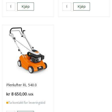
Kjøp
Kjøp
Plenlufter RL 540.0
Pris
kr 8 650,00
/stk
Ta kontakt for leveringstid