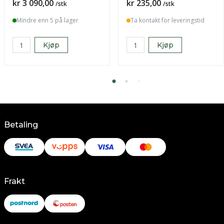
Pris
Pris
kr 3 090,00
kr 235,00
/stk
/stk
Mindre enn 5 på lager
Ta kontakt for leveringstid
Kjøp
Kjøp
Betaling
Frakt