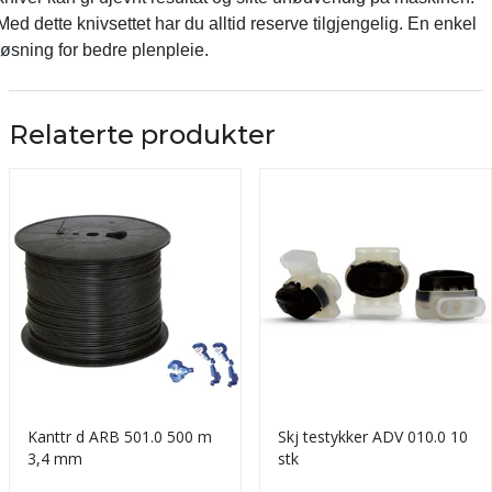
Med dette knivsettet har du alltid reserve tilgjengelig. En enkel
løsning for bedre plenpleie.
Relaterte produkter
Kanttr d ARB 501.0 500 m
Skj testykker ADV 010.0 10
3,4 mm
stk