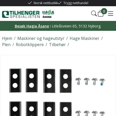
Norsk nettbutikk
Trygg netthandel
0
Besøk Hagia Åsane
i Litleåsveien 65, 5132 Nyborg.
Hjem
/
Maskiner og hageutstyr
/
Hage Maskiner
/
Plen
/
Robotklippere
/
Tilbehør
/