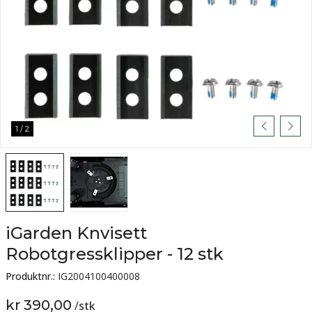
1
/
2
iGarden Knvisett
Robotgressklipper - 12 stk
Produktnr.:
IG2004100400008
kr 390,00
/
stk