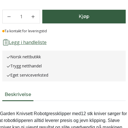
1
Kjøp
Lager
Ta kontakt for leveringstid
Legg i handleliste
Norsk nettbutikk
Trygg netthandel
Eget serviceverksted
Beskrivelse
IGarden Knivsett Robotgressklipper med12 stk kniver sørger for
at robotklipperen alltid leverer presis og jevn klipping. Sløve
kniver kan gi ujevnt resultat og slite unødvendig på maskinen.