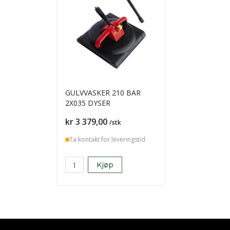
GULVVASKER 210 BAR
2X035 DYSER
Pris
kr 3 379,00
/stk
Ta kontakt for leveringstid
Kjøp