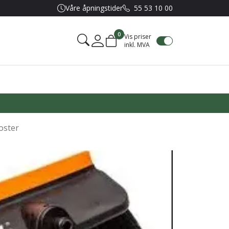
Våre åpningstider
55 53 10 00
0
Vis priser
inkl. MVA
Mine sider
oster