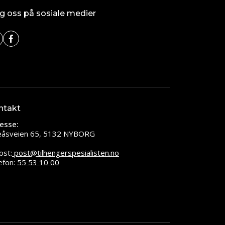
g oss på sosiale medier
ntakt
esse:
leåsveien 65, 5132 NYBORG
ost:
post@tilhengerspesialisten.no
efon:
55 53 10 00