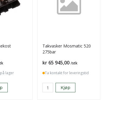
kekost
Takvasker Mosmatic 520
275bar
Pris
kr 65 945,00
tk
/stk
på lager
Ta kontakt for leveringstid
øp
Kjøp