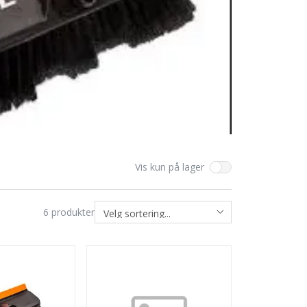
Vis kun på lager
6
produkter