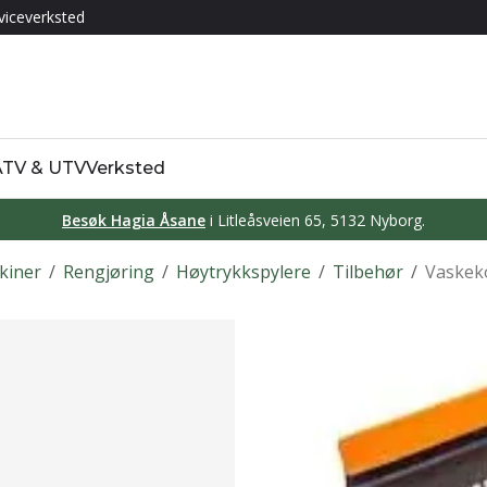
viceverksted
 ATV & UTV
Verksted
Besøk Hagia Åsane
i Litleåsveien 65, 5132 Nyborg.
kiner
/
Rengjøring
/
Høytrykkspylere
/
Tilbehør
/
Vaskek