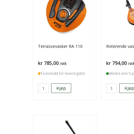
Terrassevasker RA 110
Roterende va
Pris
Pris
kr 785,00
kr 794,00
/stk
/st
Ta kontakt for leveringstid
Mindre enn 5 p
Kjøp
Kjø