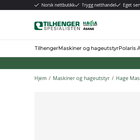
Norsk nettbutikk
Trygg netthandel
Eget ser
Tilhenger
Maskiner og hageutstyr
Polaris
Hjem
/
Maskiner og hageutstyr
/
Hage Mas