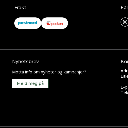
Frakt
Føl
Nyhetsbrev
Ko
Adr
Motta info om nyheter og kampanjer?
Lit
Meld meg på
E-p
Tel