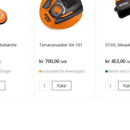
skebørste
Terrassevasker RA 101
STIHL bilvas
Pris
Pris
kr 700,00
kr 453,00
k
/stk
/s
å lager
Ta kontakt for leveringstid
Mindre enn 5 
p
Kjøp
Kj