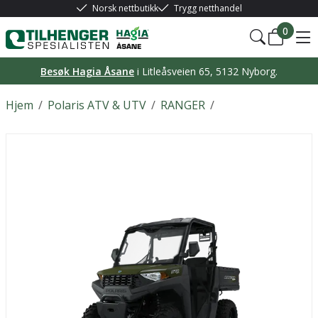
Norsk nettbutikk
Trygg netthandel
0
Besøk Hagia Åsane
i Litleåsveien 65, 5132 Nyborg.
Hjem
/
Polaris ATV & UTV
/
RANGER
/