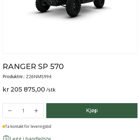
RANGER SP 570
Produktnr.:
Z26NMS994
kr 205 875,00
/
stk
1
Kjøp
Lager
Ta kontakt for leveringstid
Legg i handleliste