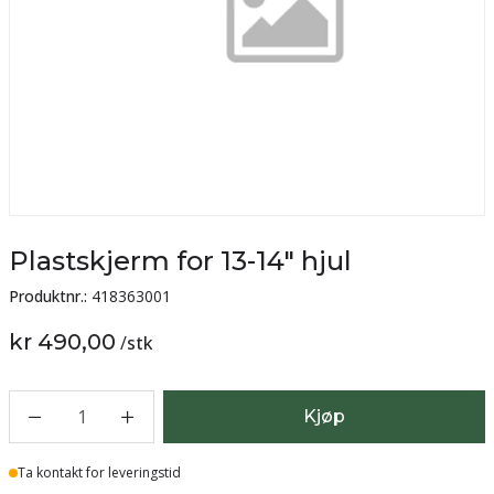
Plastskjerm for 13-14" hjul
Produktnr.:
418363001
kr 490,00
/
stk
1
Kjøp
Lager
Ta kontakt for leveringstid