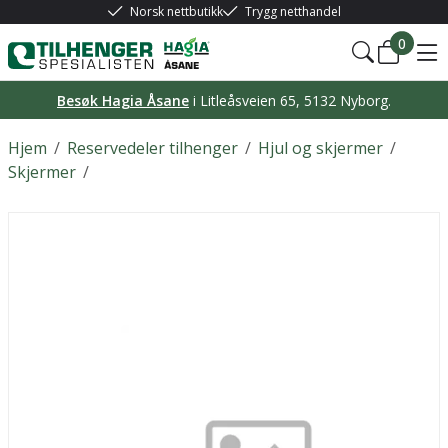
Norsk nettbutikk
Trygg netthandel
0
Besøk Hagia Åsane
i Litleåsveien 65, 5132 Nyborg.
Hjem
/
Reservedeler tilhenger
/
Hjul og skjermer
/
Skjermer
/