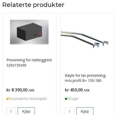
Relaterte produkter
Presenning for nettinggrind
320x150x90
Bøyle for lav presenning,
m/u profil B= 150-180
Pris
Pris
kr 8 390,00
kr 450,00
/stk
/stk
Ta kontakt for leveringstid
På lager
Kjøp
Kjøp