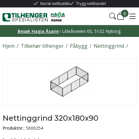
Norsk nettbutikk
Trygg netthandel
0
Besøk Hagia Åsane
i Litleåsveien 65, 5132 Nyborg.
Hjem
/
Tilbehør tilhenger
/
Påbygg
/
Nettinggrind
/
Nettinggrind 320x180x90
Produktnr.:
5000254