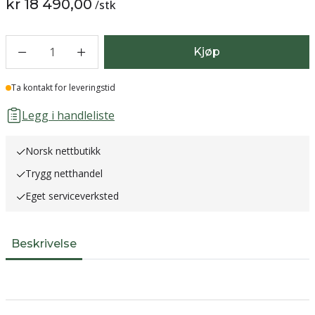
kr 18 490,00
/
stk
1
Kjøp
Lager
Ta kontakt for leveringstid
Legg i handleliste
Norsk nettbutikk
Trygg netthandel
Eget serviceverksted
Beskrivelse