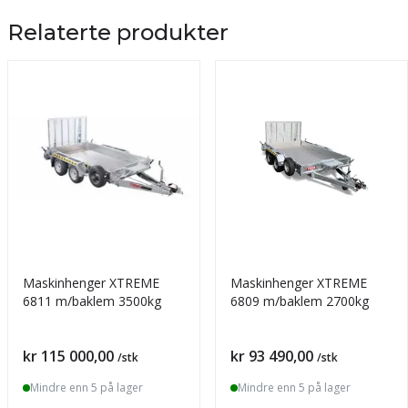
Relaterte produkter
Maskinhenger XTREME
Maskinhenger XTREME
6811 m/baklem 3500kg
6809 m/baklem 2700kg
Pris
Pris
kr 115 000,00
kr 93 490,00
/stk
/stk
Mindre enn 5 på lager
Mindre enn 5 på lager