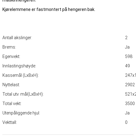
maskinhengeren.
Kjørelemmene er fastmontert på hengeren bak.
Antall akslinger:
2
Brems:
Ja
Egenvekt:
598
Innlastingshøyde:
49
Kassemål (LxBxH):
247x
Nyttelast:
2902
Total utv. mål(LxBxH):
521x
Total vekt:
3500
Utenpåliggende hjul:
Ja
Vekttall:
0