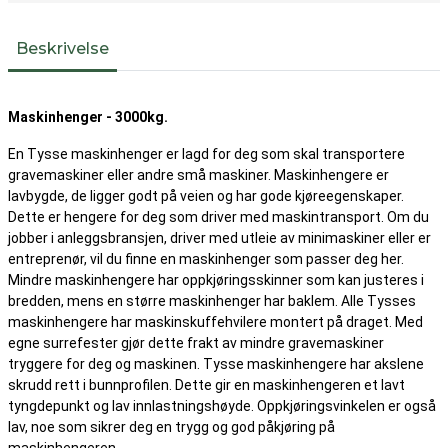
Beskrivelse
Maskinhenger - 3000kg.
En Tysse maskinhenger er lagd for deg som skal transportere
gravemaskiner eller andre små maskiner. Maskinhengere er
lavbygde, de ligger godt på veien og har gode kjøreegenskaper.
Dette er hengere for deg som driver med maskintransport. Om du
jobber i anleggsbransjen, driver med utleie av minimaskiner eller er
entreprenør, vil du finne en maskinhenger som passer deg her.
Mindre maskinhengere har oppkjøringsskinner som kan justeres i
bredden, mens en større maskinhenger har baklem. Alle Tysses
maskinhengere har maskinskuffehvilere montert på draget. Med
egne surrefester gjør dette frakt av mindre gravemaskiner
tryggere for deg og maskinen. Tysse maskinhengere har akslene
skrudd rett i bunnprofilen. Dette gir en maskinhengeren et lavt
tyngdepunkt og lav innlastningshøyde. Oppkjøringsvinkelen er også
lav, noe som sikrer deg en trygg og god påkjøring på