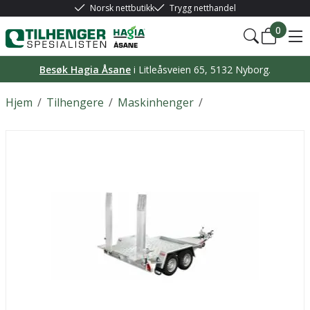
Norsk nettbutikk
Trygg netthandel
0
Besøk Hagia Åsane
i Litleåsveien 65, 5132 Nyborg.
Hjem
/
Tilhengere
/
Maskinhenger
/