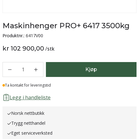
Maskinhenger PRO+ 6417 3500kg
Produktnr.:
6417V00
kr 102 900,00
/
stk
1
Kjøp
Lager
Ta kontakt for leveringstid
Legg i handleliste
Norsk nettbutikk
Trygg netthandel
Eget serviceverksted