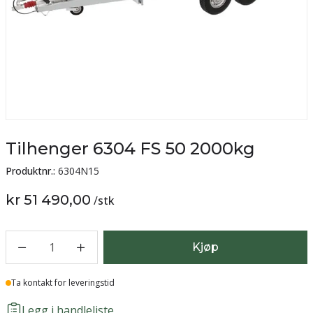
Tilhenger 6304 FS 50 2000kg
Produktnr.:
6304N15
kr 51 490,00
/
stk
1
Kjøp
Lager
Ta kontakt for leveringstid
Legg i handleliste