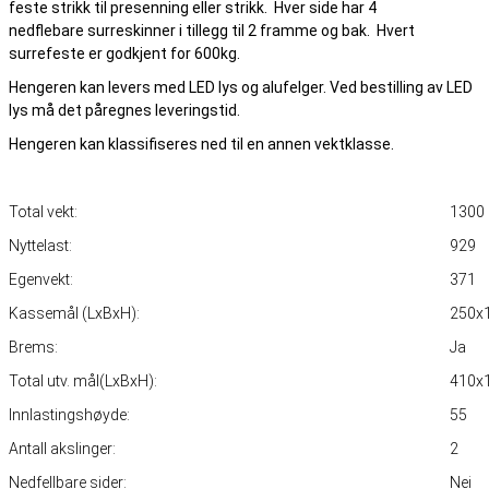
feste strikk til presenning eller strikk. Hver side har 4
nedflebare surreskinner i tillegg til 2 framme og bak. Hvert
surrefeste er godkjent for 600kg.
Hengeren kan levers med LED lys og alufelger. Ved bestilling av LED
lys må det påregnes leveringstid.
Hengeren kan klassifiseres ned til en annen vektklasse.
Total vekt:
1300
Nyttelast:
929
Egenvekt:
371
Kassemål (LxBxH):
250x
Brems:
Ja
Total utv. mål(LxBxH):
410x
Innlastingshøyde:
55
Antall akslinger:
2
Nedfellbare sider:
Nei