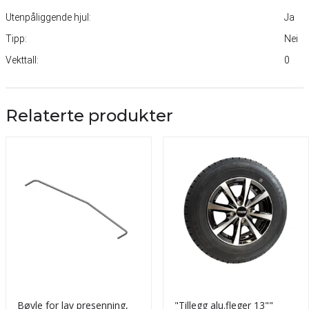
Utenpåliggende hjul:
Ja
Tipp:
Nei
Vekttall:
0
Relaterte produkter
Bøyle for lav presenning,
"Tillegg alu.fleger 13""