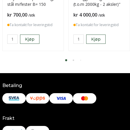
stål m/fester B= 150
(t.o.m 2000kg - 2 aksler)"
Pris
Pris
kr 700,00
kr 4 000,00
/stk
/stk
Ta kontakt for leveringstid
Ta kontakt for leveringstid
Kjøp
Kjøp
Betaling
Frakt