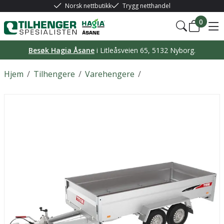
Norsk nettbutikk
Trygg netthandel
0
Besøk Hagia Åsane
i Litleåsveien 65, 5132 Nyborg.
Hjem
/
Tilhengere
/
Varehengere
/