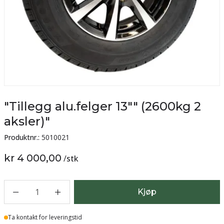
"Tillegg alu.felger 13"" (2600kg 2
aksler)"
Produktnr.:
5010021
kr 4 000,00
/
stk
1
Kjøp
Lager
Ta kontakt for leveringstid