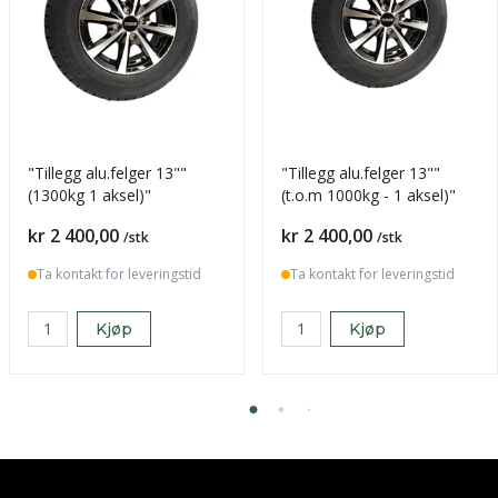
"Tillegg alu.felger 13""
"Tillegg alu.felger 13""
(1300kg 1 aksel)"
(t.o.m 1000kg - 1 aksel)"
Pris
Pris
kr 2 400,00
kr 2 400,00
/stk
/stk
Ta kontakt for leveringstid
Ta kontakt for leveringstid
Kjøp
Kjøp