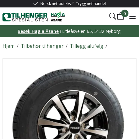
Norsk nettbutikk
Trygg netthandel
0
Besøk Hagia Åsane
i Litleåsveien 65, 5132 Nyborg.
Hjem
/
Tilbehør tilhenger
/
Tillegg alufelg
/