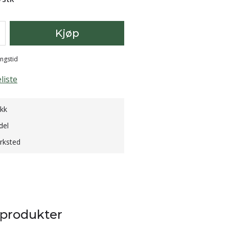
Kjøp
ingstid
liste
ikk
del
erksted
 produkter