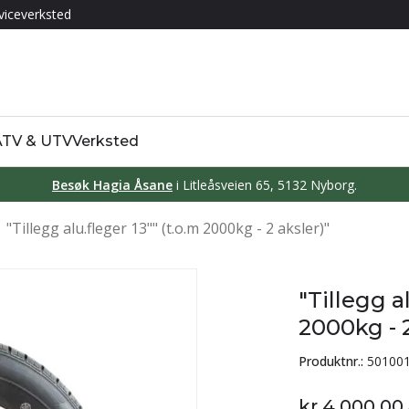
viceverksted
 ATV & UTV
Verksted
Besøk Hagia Åsane
i Litleåsveien 65, 5132 Nyborg.
"Tillegg alu.fleger 13"" (t.o.m 2000kg - 2 aksler)"
"Tillegg a
2000kg - 2
Produktnr.:
50100
kr 4 000,00