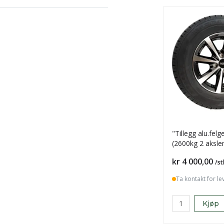
"Tillegg alu.felg
(2600kg 2 aksler
Pris
kr 4 000,00
/st
Ta kontakt for le
Kjøp