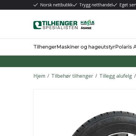
Norsk nettbutikk
Trygg netthandel
Eget ser
Tilhenger
Maskiner og hageutstyr
Polaris
Hjem
/
Tilbehør tilhenger
/
Tillegg alufelg
/