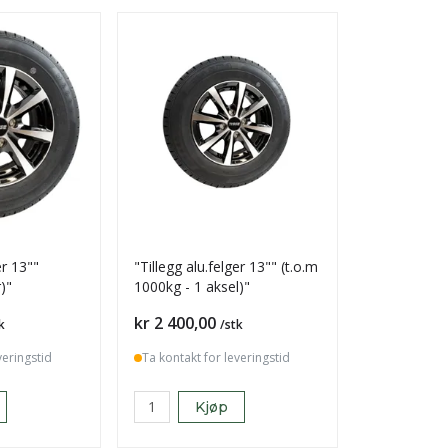
er 13""
"Tillegg alu.felger 13"" (t.o.m
"Tillegg alu
)"
1000kg - 1 aksel)"
(1300kg 1 a
Pris
Pris
kr 2 400,00
kr 2 400,0
k
/stk
veringstid
Ta kontakt for leveringstid
Ta kontakt f
Kjøp
K