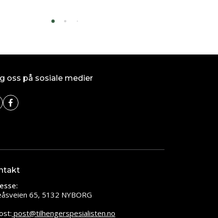
g oss på sosiale medier
ntakt
esse:
leåsveien 65, 5132 NYBORG
ost:
post@tilhengerspesialisten.no