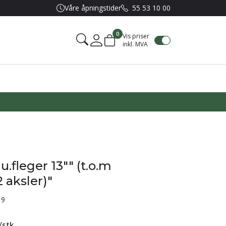
Våre åpningstider
55 53 10 00
0
Vis priser
inkl. MVA
Mine sider
lu.fleger 13"" (t.o.m
 aksler)"
19
/
stk