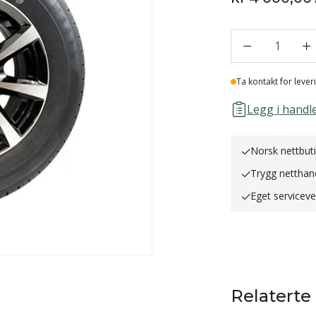
1
Lager
Ta kontakt for lever
Legg i handle
Norsk nettbut
Trygg netthan
Eget servicev
Relaterte