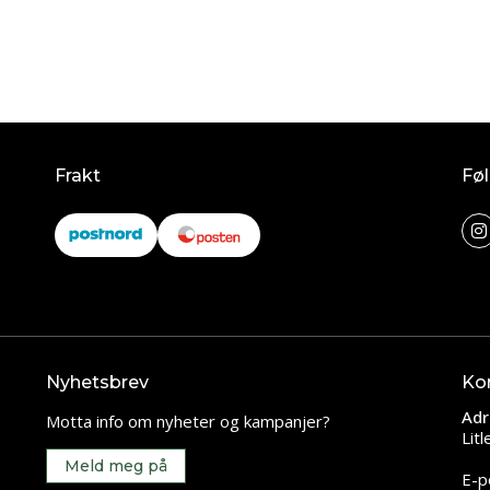
Frakt
Føl
Nyhetsbrev
Ko
Adr
Motta info om nyheter og kampanjer?
Lit
Meld meg på
E-p