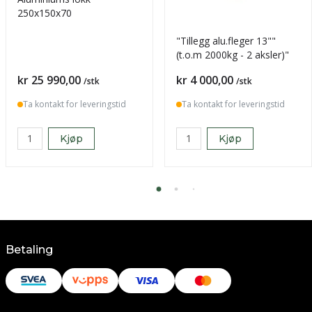
250x150x70
"Tillegg alu.fleger 13""
(t.o.m 2000kg - 2 aksler)"
Pris
Pris
kr 25 990,00
kr 4 000,00
/stk
/stk
Ta kontakt for leveringstid
Ta kontakt for leveringstid
Kjøp
Kjøp
Betaling