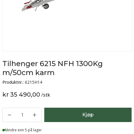
Tilhenger 6215 NFH 1300Kg
m/50cm karm
Produktnr.:
6215H14
kr 35 490,00
/
stk
1
Kjøp
Lager
Mindre enn 5 på lager