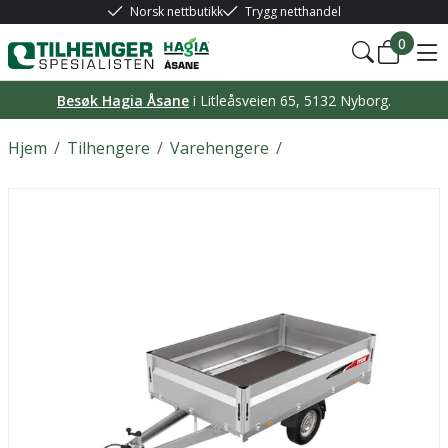
Norsk nettbutikk
Trygg netthandel
0
Besøk Hagia Åsane
i Litleåsveien 65, 5132 Nyborg.
Hjem
/
Tilhengere
/
Varehengere
/