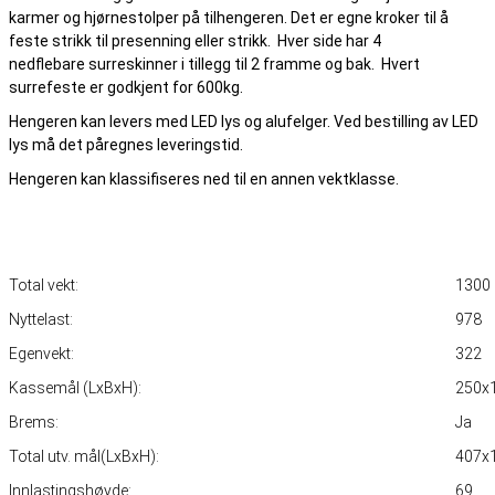
karmer og hjørnestolper på tilhengeren. Det er egne kroker til å
feste strikk til presenning eller strikk. Hver side har 4
nedflebare surreskinner i tillegg til 2 framme og bak. Hvert
surrefeste er godkjent for 600kg.
Hengeren kan levers med LED lys og alufelger. Ved bestilling av LED
lys må det påregnes leveringstid.
Hengeren kan klassifiseres ned til en annen vektklasse.
Total vekt:
1300
Nyttelast:
978
Egenvekt:
322
Kassemål (LxBxH):
250x
Brems:
Ja
Total utv. mål(LxBxH):
407x
Innlastingshøyde:
69