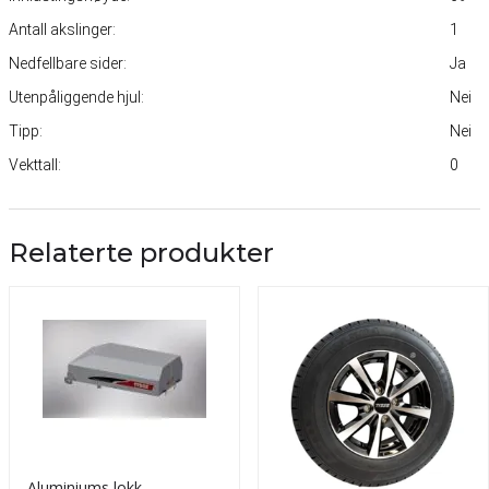
Antall akslinger:
1
Nedfellbare sider:
Ja
Utenpåliggende hjul:
Nei
Tipp:
Nei
Vekttall:
0
Relaterte produkter
Aluminiums lokk