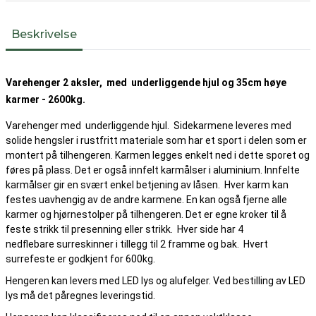
Beskrivelse
Varehenger 2 aksler, med underliggende hjul og 35cm høye
karmer - 2600kg.
Varehenger med underliggende hjul. Sidekarmene leveres med
solide hengsler i rustfritt materiale som har et sport i delen som er
montert på tilhengeren. Karmen legges enkelt ned i dette sporet og
føres på plass. Det er også innfelt karmålser i aluminium. Innfelte
karmålser gir en svært enkel betjening av låsen. Hver karm kan
festes uavhengig av de andre karmene. En kan også fjerne alle
karmer og hjørnestolper på tilhengeren. Det er egne kroker til å
feste strikk til presenning eller strikk. Hver side har 4
nedflebare surreskinner i tillegg til 2 framme og bak. Hvert
surrefeste er godkjent for 600kg.
Hengeren kan levers med LED lys og alufelger. Ved bestilling av LED
lys må det påregnes leveringstid.