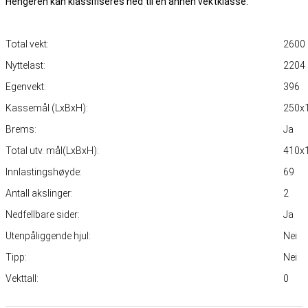
Hengeren kan klassifiseres ned til en annen vektklasse.
Total vekt:
2600
Nyttelast:
2204
Egenvekt:
396
Kassemål (LxBxH):
250x
Brems:
Ja
Total utv. mål(LxBxH):
410x
Innlastingshøyde:
69
Antall akslinger:
2
Nedfellbare sider:
Ja
Utenpåliggende hjul:
Nei
Tipp:
Nei
Vekttall:
0