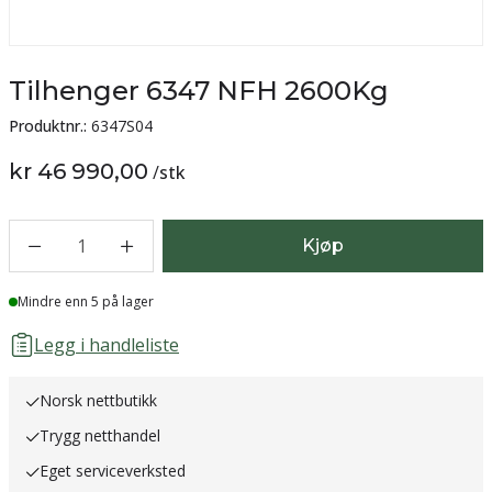
Tilhenger 6347 NFH 2600Kg
Produktnr.:
6347S04
kr 46 990,00
/
stk
1
Kjøp
Lager
Mindre enn 5 på lager
Legg i handleliste
Norsk nettbutikk
Trygg netthandel
Eget serviceverksted