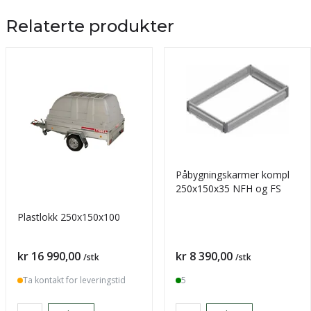
Relaterte produkter
Påbygningskarmer kompl
250x150x35 NFH og FS
Plastlokk 250x150x100
Pris
Pris
kr 16 990,00
kr 8 390,00
/stk
/stk
Ta kontakt for leveringstid
5