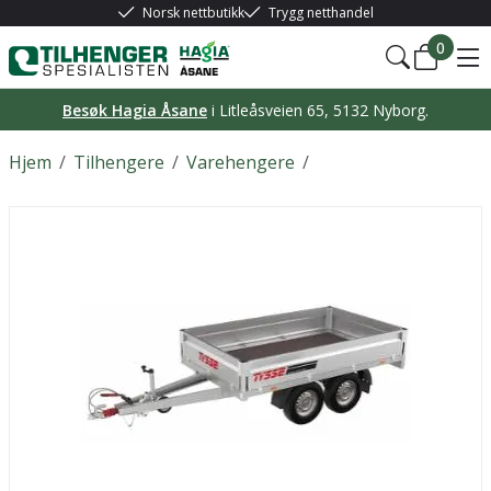
Norsk nettbutikk
Trygg netthandel
0
Besøk Hagia Åsane
i Litleåsveien 65, 5132 Nyborg.
Hjem
/
Tilhengere
/
Varehengere
/