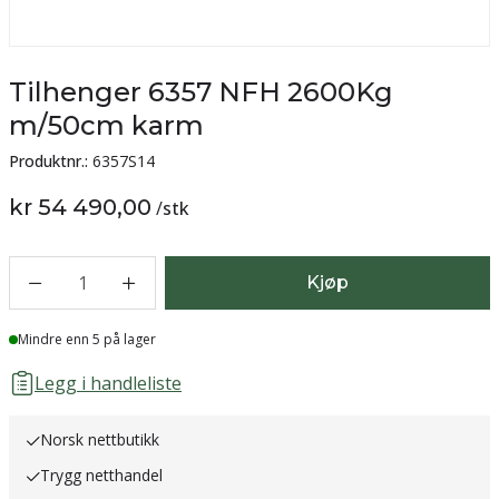
Tilhenger 6357 NFH 2600Kg
m/50cm karm
Produktnr.:
6357S14
kr 54 490,00
/
stk
1
Kjøp
Lager
Mindre enn 5 på lager
Legg i handleliste
Norsk nettbutikk
Trygg netthandel