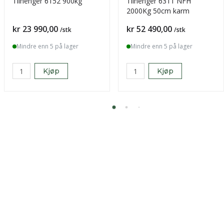
Tilhenger 6152 900kg
Tilhenger 6311 NFH
2000Kg 50cm karm
Pris
Pris
kr 23 990,00
kr 52 490,00
/stk
/stk
Mindre enn 5 på lager
Mindre enn 5 på lager
Kjøp
Kjøp