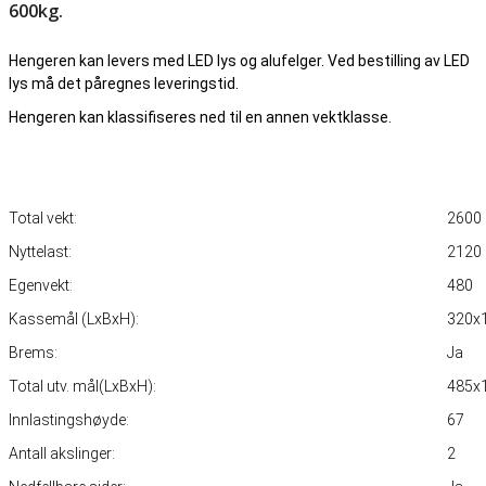
600kg.
Hengeren kan levers med LED lys og alufelger. Ved bestilling av LED
lys må det påregnes leveringstid.
Hengeren kan klassifiseres ned til en annen vektklasse.
Total vekt:
2600
Nyttelast:
2120
Egenvekt:
480
Kassemål (LxBxH):
320x
Brems:
Ja
Total utv. mål(LxBxH):
485x
Innlastingshøyde:
67
Antall akslinger:
2