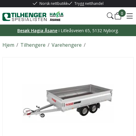
Norsk nettbutikk
Trygg netthandel
0
Besøk Hagia Åsane
i Litleåsveien 65, 5132 Nyborg.
Hjem
/
Tilhengere
/
Varehengere
/